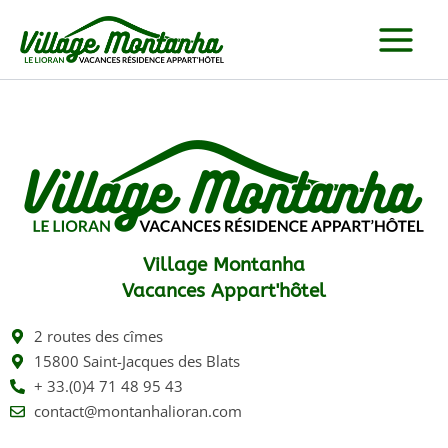
Aller
au
contenu
Village Montanha
Vacances Appart'hôtel
2 routes des cîmes
15800 Saint-Jacques des Blats
+ 33.(0)4 71 48 95 43
contact@montanhalioran.com